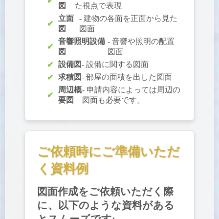
図
た視点で表現
立面
- 建物の各面を正面から見た
図
図面
音響照明設備
- 音響や照明の配置
図
図面
設備図
- 設備に関する図面
求積図
- 部屋の面積を出した図面
周辺概
- 申請内容によっては周辺の
要図
図面も必要です。
ご依頼時にご準備いただ
く資料例
図面作成をご依頼いただく際
に、以下のような資料がある
とスムーズです: